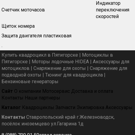
Индикатор
Счетчик моточасов
переключения
скоростей
Щиток номера
Защита двигателя пластиковая
.
Купить квадроцикл в Пятигорске
|
Мотоциклы в
Пятигорске
|
Моторы лодочные HIDEA
|
Аксессуары для
мотоциклов
|
Снаряжение для охоты
|
Снаряжение для
подводной охоты
|
Тюнинг для квадроцикла
|
Бензиновые генераторы
Сайт
О компании
Мотосервис
Доставка и оплата
Контакты
Наши партнеры
Каталог
Квадроциклы
Запчасти
Экипировка
Аксессуары
Контакты
Ставропольский край г.Железноводск,
посёлок иноземцево ул.Гагарина 1д